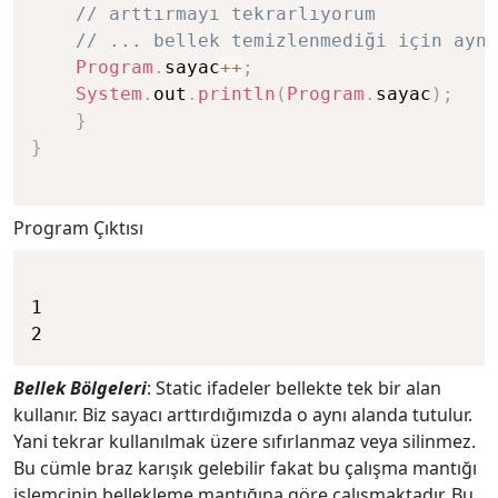
// arttırmayı tekrarlıyorum
// ... bellek temizlenmediği için aynı
Program
.
sayac
++
;
System
.
out
.
println
(
Program
.
sayac
)
;
}
}
Program Çıktısı
1

Bellek Bölgeleri
: Static ifadeler bellekte tek bir alan
kullanır. Biz sayacı arttırdığımızda o aynı alanda tutulur.
Yani tekrar kullanılmak üzere sıfırlanmaz veya silinmez.
Bu cümle braz karışık gelebilir fakat bu çalışma mantığı
işlemcinin bellekleme mantığına göre çalışmaktadır. Bu