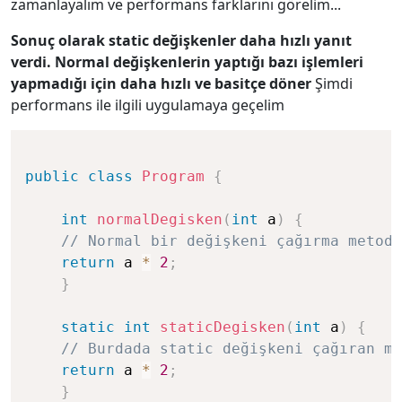
zamanlayalım ve performans farklarını görelim...
Sonuç olarak static değişkenler daha hızlı yanıt
verdi. Normal değişkenlerin yaptığı bazı işlemleri
yapmadığı için daha hızlı ve basitçe döner
Şimdi
performans ile ilgili uygulamaya geçelim
public
class
Program
{
int
normalDegisken
(
int
 a
)
{
// Normal bir değişkeni çağırma metodu
return
 a 
*
2
;
}
static
int
staticDegisken
(
int
 a
)
{
// Burdada static değişkeni çağıran me
return
 a 
*
2
;
}