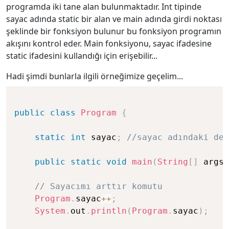
programda iki tane alan bulunmaktadır. Int tipinde
sayac adında static bir alan ve main adında girdi noktası
şeklinde bir fonksiyon bulunur bu fonksiyon programın
akışını kontrol eder. Main fonksiyonu, sayac ifadesine
static ifadesini kullandığı için erişebilir...
Hadi şimdi bunlarla ilgili örneğimize geçelim...
public
class
Program
{
static
int
 sayac
;
//sayac adındaki değ
public
static
void
main
(
String
[
]
 args
)
// Sayacımı arttır komutu
Program
.
sayac
++
;
System
.
out
.
println
(
Program
.
sayac
)
;