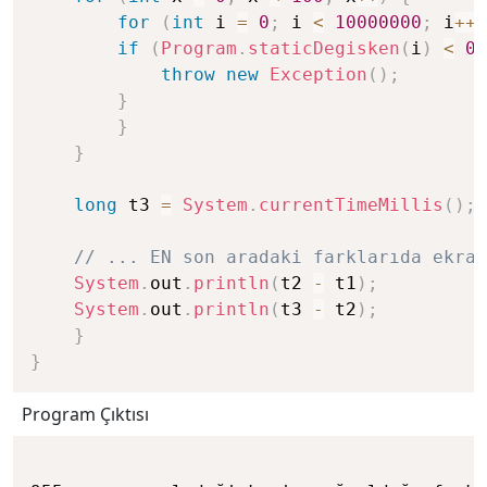
for
(
int
 i 
=
0
;
 i 
<
10000000
;
 i
++
)
if
(
Program
.
staticDegisken
(
i
)
<
0
)
throw
new
Exception
(
)
;
}
}
}
long
 t3 
=
System
.
currentTimeMillis
(
)
;
// ... EN son aradaki farklarıda ekran
System
.
out
.
println
(
t2 
-
 t1
)
;
System
.
out
.
println
(
t3 
-
 t2
)
;
}
}
Program Çıktısı