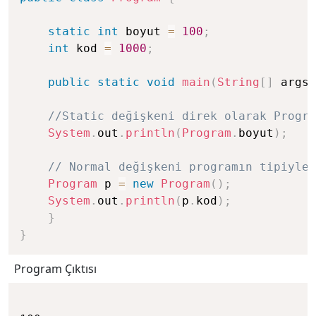
static
int
 boyut 
=
100
;
int
 kod 
=
1000
;
public
static
void
main
(
String
[
]
 args
)
//Static değişkeni direk olarak Progra
System
.
out
.
println
(
Program
.
boyut
)
;
// Normal değişkeni programın tipiyle 
Program
 p 
=
new
Program
(
)
;
System
.
out
.
println
(
p
.
kod
)
;
}
}
Program Çıktısı