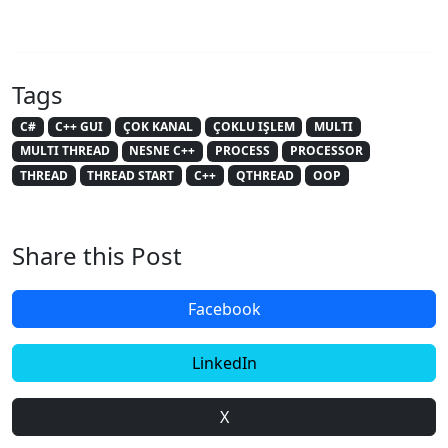
Tags
C#
C++ GUI
ÇOK KANAL
ÇOKLU IŞLEM
MULTI
MULTI THREAD
NESNE C++
PROCESS
PROCESSOR
THREAD
THREAD START
C++
QTHREAD
OOP
Share this Post
Facebook
LinkedIn
X