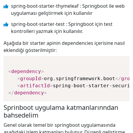
spring-boot-starter-thymeleaf : Springboot ile web
uygulaması geliştirmek için kullanılır
spring-boot-starter-test : Springboot için test
kontrolleri yazmak için kullanılır.
Aşağıda bir starter apinin dependencies içerisine nasıl
eklendiği gösterilmiştir:
<
dependency
>
<
groupId
>
org.springframework.boot
</
grou
<
artifactId
>
spring-boot-starter-securit
</
dependency
>
Sprinboot uygulama katmanlarınndan
bahsedelim
Genel olarak temel bir springboot uygulamasında
aşağıdaki işlem katmanları bulunur. Düzenli geliştirme