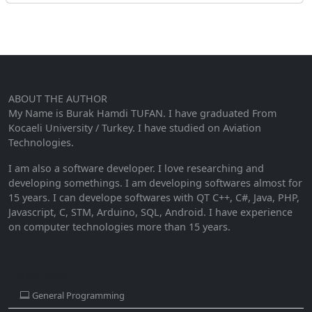
ABOUT THE AUTHOR
My Name is Burak Hamdi TUFAN. I have graduated From
Kocaeli University / Turkey. I have studied on Aviation
Technologies.
I am also a software developer. I love researching and
developing somethings. I am developing softwares almost for
15 years. I can develope softwares with QT C++, C#, Java, PHP,
Javascript, C, STM, Arduino, SQL, Android. I have experience
on computer technologies more than 15 years.
CATEGORIES
General Programming