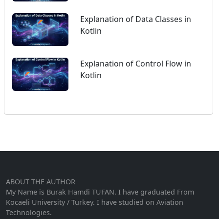
Explanation of Data Classes in
Kotlin
Explanation of Control Flow in
Kotlin
ABOUT THE AUTHOR
My Name is Burak Hamdi TUFAN. I have graduated From
Kocaeli University / Turkey. I have studied on Aviation
Technologies.