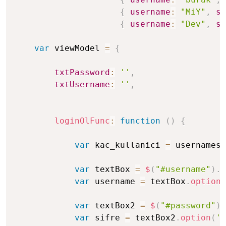
{
username
:
"MiY"
,
si
{
username
:
"Dev"
,
si
var
 viewModel 
=
{
txtPassword
:
''
,
txtUsername
:
''
,
loginOlFunc
:
function
(
)
{
var
 kac_kullanici 
=
 usernames
.
var
 textBox 
=
$
(
"#username"
)
.
d
var
 username 
=
 textBox
.
option
(
var
 textBox2 
=
$
(
"#password"
)
.
var
 sifre 
=
 textBox2
.
option
(
'v