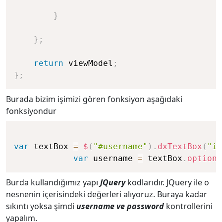
}
}
;
return
 viewModel
;
}
;
Burada bizim işimizi gören fonksiyon aşağıdaki
fonksiyondur
var
 textBox 
=
$
(
"#username"
)
.
dxTextBox
(
"in
var
 username 
=
 textBox
.
option
(
Burda kullandığımız yapı
JQuery
kodlarıdır. JQuery ile o
nesnenin içerisindeki değerleri alıyoruz. Buraya kadar
sıkıntı yoksa şimdi
username ve password
kontrollerini
yapalım.