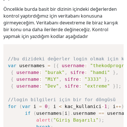
Öncelikle burda basit bir dizinin içindeki değerlerden
kontrol yaptırdığımız için veritabanı konusuna
girmeyeceğim. Veritabanı devextreme ile biraz karışık
bir konu ona daha ilerilerde değineceğiz. Kontrol
yapmak için yazdığım kodlar aşağıdadır
//bu dizideki değerler login olmak için ku
var
 usernames 
=
[
{
username
:
"thekodprogra
{
username
:
"burak"
,
sifre
:
"hamdi"
}
,
{
username
:
"MiY"
,
sifre
:
"3333"
}
,
{
username
:
"Dev"
,
sifre
:
"extreme"
}
]
;
//login bilgileri için bir for döngüsü
for
(
var
 i 
=
0
;
 i 
<
 kac_kullanici
-
1
;
 i
++
)
if
(
usernames
[
i
]
.
username 
==
 usernam
alert
(
"Giriş Başarılı"
)
;
break
;