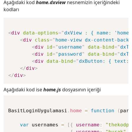
Aşağıdaki kod
home.dxview
nesnemizin içeriğindeki
kodları
<
div
data-options
=
"
dxView : { name: 'home'
<
div
class
=
"
home-view dx-content-backg
<
div
id
=
"
username
"
data-bind
=
"
dxTe
<
div
id
=
"
password
"
data-bind
=
"
dxTe
<
div
data-bind
=
"
dxButton: { text: 
</
div
>
</
div
>
Aşağıdaki kod ise
home.js
dosyasının içeriği
BasitLoginUygulamasi
.
home
=
function
(
para
var
 usernames 
=
[
{
username
:
"thekodpr
{
username
:
"burak"
,